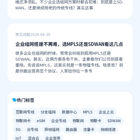
维还净添乱。不少企业选组网方案时都会犯难：到底是上SD-
WAN，还是继续用老的传统专线？其实这事
常见问题
2026-06-30
企业组网搭建不再难，选MPLS还是SDWAN看这几点
很多企业在组网的时候，常常会纠结到底用MPLS还是
SDWAN。其实，这俩方案各有千秋，主要看你们公司到底看
重啥。先说说MPLS，这其实就是一条物理专线。啥意思？就
是你跟运营商签个协议，人家给你拉一条专
热门标签
互联网专线
分支组网
数据中心
MPLS
企业上云
物联网卡
eSIM
企业专线
物联网
物联卡
SDWAN
5G
云专线
异地组网
路由器
流量卡
网络搭建
IoT
混合云
企业宽带