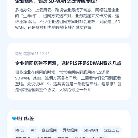
企业组网，该选 SD-WAN 还是传统专线？
多地办公、上云用云、跨境做业务成了常态，网络就是企业
的“生命线”，组网方式选不对，业务跑起来又卡又慢，运
维还净添乱。不少企业选组网方案时都会犯难：到底是上SD-
WAN，还是继续用老的传统专线？其实这事
常见问题
2025-12-19
企业组网搭建不再难，选MPLS还是SDWAN看这几点
很多企业在组网的时候，常常会纠结到底用MPLS还是
SDWAN。其实，这俩方案各有千秋，主要看你们公司到底看
重啥。先说说MPLS，这其实就是一条物理专线。啥意思？就
是你跟运营商签个协议，人家给你拉一条专
热门标签
MPLS
AP
企业组网
异地组网
SD‑WAN
企业上云