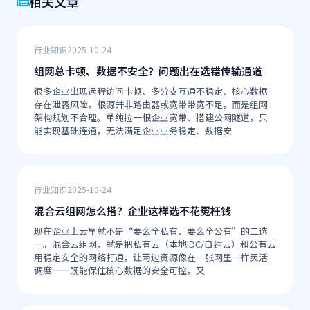
相关文章
行业知识
2025-10-24
组网总卡顿、数据不安全？问题出在选错传输通道
很多企业出现远程访问卡顿、多分支互通不稳定、核心数据
存在泄露风险，根源并非路由器或宽带带宽不足，而是组网
架构规划不合理。单纯拉一根企业宽带、搭建公网隧道，只
能实现基础连通，无法满足企业业务稳定、数据安
行业知识
2025-10-24
混合云组网怎么搭？企业这样选不花冤枉钱
现在企业上云早就不是“要么全私有、要么全公有”的二选
一。混合云组网，就是把私有云（本地IDC/自建云）和公有云
用稳定安全的网络打通，让两边资源像在一张网里一样灵活
调度——既能保住核心数据的安全可控，又