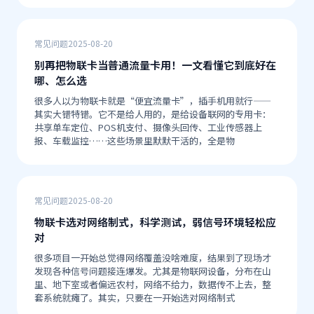
常见问题
2025-08-20
别再把物联卡当普通流量卡用！一文看懂它到底好在
哪、怎么选
很多人以为物联卡就是“便宜流量卡”，插手机用就行——
其实大错特错。它不是给人用的，是给设备联网的专用卡：
共享单车定位、POS机支付、摄像头回传、工业传感器上
报、车载监控……这些场景里默默干活的，全是物
常见问题
2025-08-20
物联卡选对网络制式，科学测试，弱信号环境轻松应
对
很多项目一开始总觉得网络覆盖没啥难度，结果到了现场才
发现各种信号问题接连爆发。尤其是物联网设备，分布在山
里、地下室或者偏远农村，网络不给力，数据传不上去，整
套系统就瘫了。其实，只要在一开始选对网络制式