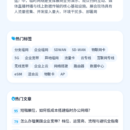
馆）中，临时网络是支撑展商业务演示、观众扫码互动、媒
体直播转播与线上数据传输的核心基础设施。展会现场具有
人流量密集、并发接入量大、环境干扰多、部署周
热门标签
分支组网
企业组网
SDWAN
SD-WAN
物联网卡
5G
企业宽带
异地组网
流量卡
云专线
互联网专线
无线宽带
企业上云
网络搭建
路由器
数据中心
eSIM
混合云
物联卡
AP
热门文章
短租展位，如何低成本搭建临时办公网络？
95
怎么办理美国企业宽带？档位、运营商、流程与避坑全指南
79