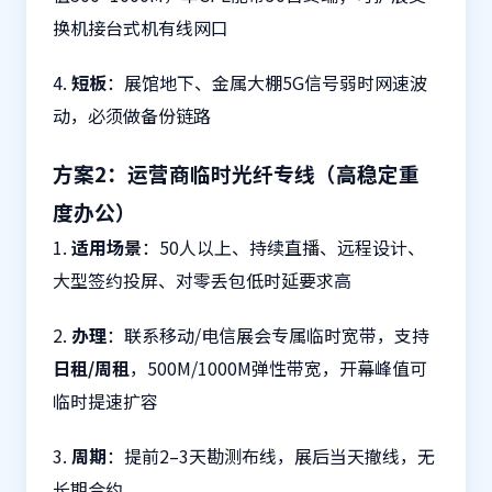
换机接台式机有线网口
4.
短板
：展馆地下、金属大棚5G信号弱时网速波
动，必须做备份链路
方案2：运营商临时光纤专线（高稳定重
度办公）
1.
适用场景
：50人以上、持续直播、远程设计、
大型签约投屏、对零丢包低时延要求高
2.
办理
：联系移动/电信展会专属临时宽带，支持
日租/周租
，500M/1000M弹性带宽，开幕峰值可
临时提速扩容
3.
周期
：提前2–3天勘测布线，展后当天撤线，无
长期合约