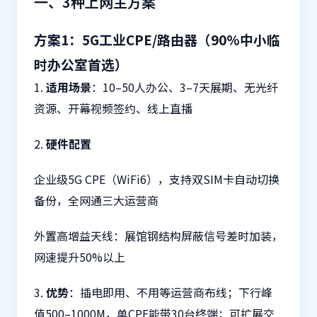
一、3种上网主方案
方案1：5G工业CPE/路由器（90%中小临
时办公室首选）
1.
适用场景
：10–50人办公、3–7天展期、无光纤
资源、开幕视频签约、线上直播
2.
硬件配置
企业级5G CPE（WiFi6），支持双SIM卡自动切换
备份，全网通三大运营商
外置高增益天线：展馆钢结构屏蔽信号差时加装，
网速提升50%以上
3.
优势
：插电即用、不用等运营商布线；下行峰
值500–1000M，单CPE能带30台终端；可扩展交