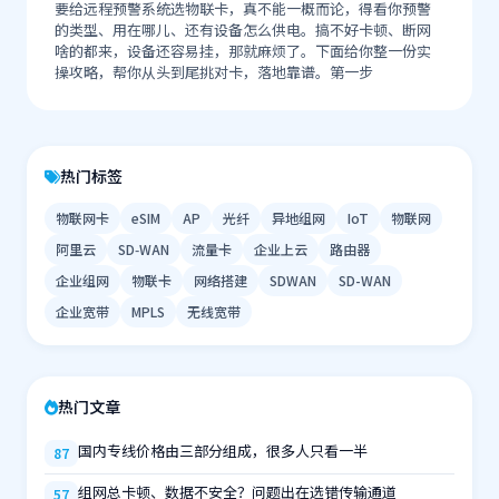
要给远程预警系统选物联卡，真不能一概而论，得看你预警
的类型、用在哪儿、还有设备怎么供电。搞不好卡顿、断网
啥的都来，设备还容易挂，那就麻烦了。下面给你整一份实
操攻略，帮你从头到尾挑对卡，落地靠谱。第一步
热门标签
物联网卡
eSIM
AP
光纤
异地组网
IoT
物联网
阿里云
SD‑WAN
流量卡
企业上云
路由器
企业组网
物联卡
网络搭建
SDWAN
SD-WAN
企业宽带
MPLS
无线宽带
热门文章
国内专线价格由三部分组成，很多人只看一半
87
组网总卡顿、数据不安全？问题出在选错传输通道
57