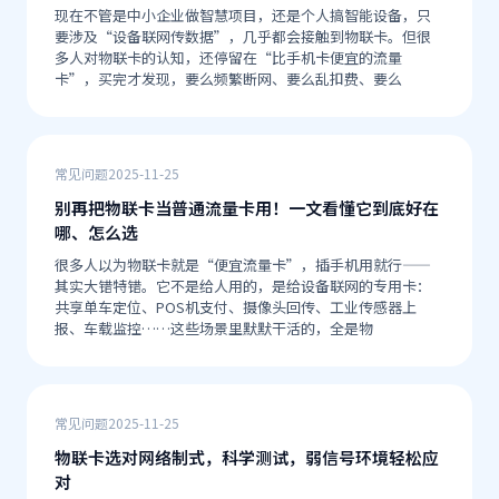
现在不管是中小企业做智慧项目，还是个人搞智能设备，只
要涉及“设备联网传数据”，几乎都会接触到物联卡。但很
多人对物联卡的认知，还停留在“比手机卡便宜的流量
卡”，买完才发现，要么频繁断网、要么乱扣费、要么
常见问题
2025-11-25
别再把物联卡当普通流量卡用！一文看懂它到底好在
哪、怎么选
很多人以为物联卡就是“便宜流量卡”，插手机用就行——
其实大错特错。它不是给人用的，是给设备联网的专用卡：
共享单车定位、POS机支付、摄像头回传、工业传感器上
报、车载监控……这些场景里默默干活的，全是物
常见问题
2025-11-25
物联卡选对网络制式，科学测试，弱信号环境轻松应
对