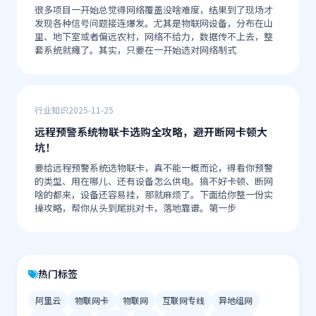
很多项目一开始总觉得网络覆盖没啥难度，结果到了现场才
发现各种信号问题接连爆发。尤其是物联网设备，分布在山
里、地下室或者偏远农村，网络不给力，数据传不上去，整
套系统就瘫了。其实，只要在一开始选对网络制式
行业知识
2025-11-25
远程预警系统物联卡选购全攻略，避开断网卡顿大
坑！
要给远程预警系统选物联卡，真不能一概而论，得看你预警
的类型、用在哪儿、还有设备怎么供电。搞不好卡顿、断网
啥的都来，设备还容易挂，那就麻烦了。下面给你整一份实
操攻略，帮你从头到尾挑对卡，落地靠谱。第一步
热门标签
阿里云
物联网卡
物联网
互联网专线
异地组网